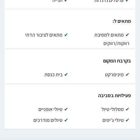
ערסלים נדנדות
חנייה
מתי בפעם האחרונה פינקתם את עצמכם
בחופשה
בסוויטות
מלאות סטייל אל מול נוף גלילי?
מתאים ל:
חופשה מאחדת ומגבשת
עם בריכת פסיפס מרווחת
מוקפת
מתאים למסיבת
מתאים לציבור הדתי
בנופים שלווים ופסטורליים?
ובכן, עכשיו זה הזמן!
רווקות/רווקים
בקרבת המקום
מינימרקט
בית כנסת
פעילויות בסביבה
מסלולי טיול
טיולי אופניים
טיולי ג'יפים
טיולים מודרכים