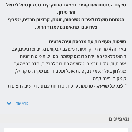
מיקום המתחם אטרקטיבי ונמצא במרחק קצר ממגוון מסלולי טיול
והר מירון.
המתחם מושלם לאירוח משפחות, זוגות, קבוצות חברים, ימי כיף
ואירועים ומתאים גם למגזר הדתי.
סוויטות מעוצבות עם מרפסת וגינה פרטית
באחוזה 4 סוויטות יוקרתיות המעוצבת בקווים נקיים ומרגיעים, עם
ריהוט קלאסי באווירת פרובנס קסומה. בסוויטות מיטות זוגיות
איכותיות, ג'קוזי זרמים, טלוויזיה בחיבור לכבלים, חדר רחצה עם
מקלחון בעל ראש גשם, פינת אוכל ומטבחון עם מקרר, מיקרוגל,
קומקום ופינת קפה.
* לצד כל סוויטה -
מרפסת פרטית ומרווחת עם פינות ישיבה הצופות
לנוף וחצר עם מדשאה מטופחת, שולחן אוכל, עמדת ברביקיו,
ערסלים מרגיעים ותאורה לילית.
וילת נופש ל-15 איש
מאפיינים
הוילה מרווחת ומאובזרת בסטייל מודרני וכוללת כניסה נפרדת
ופרטיות מלאה. בוילה 2 חדרי רחצה, 2 מטבחים, סלון נעים, פינת